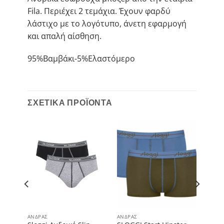
Fila. Περιέχει 2 τεμάχια. Έχουν φαρδύ
λάστιχο με το λογότυπο, άνετη εφαρμογή
και απαλή αίσθηση.
95%Βαμβάκι-5%Ελαστόμερο
ΣΧΕΤΙΚΆ ΠΡΟΪΌΝΤΑ
ΆΝΔΡΑΣ
ΆΝΔΡΑΣ