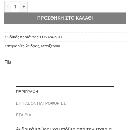
Fila Boxer In White Box Men's Boxer Underwear ποσότητα
ΠΡΟΣΘΉΚΗ ΣΤΟ ΚΑΛΆΘΙ
Κωδικός προϊόντος:
FU5324-2-200
Κατηγορίες:
Άνδρας
,
Μποξεράκι
Fila
ΠΕΡΙΓΡΑΦΉ
ΕΠΙΠΛΈΟΝ ΠΛΗΡΟΦΟΡΊΕΣ
ΕΤΑΙΡΊΑ
Ανδρικά εσώρουχα μπόξερ από την εταιρία