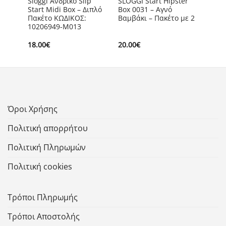
k
Sloggi Ανδρικό Slip
SLOGGI Start Hipster
t
Start Midi Box – Διπλό
Box 0031 – Αγνό
υ
Πακέτο ΚΩΔΙΚΟΣ:
Βαμβάκι – Πακέτο με 2
10206949-M013
18.00
€
20.00
€
Όροι Χρήσης
Πολιτική απορρήτου
Πολιτική Πληρωμών
Πολιτική cookies
Τρόποι Πληρωμής
Τρόποι Αποστολής