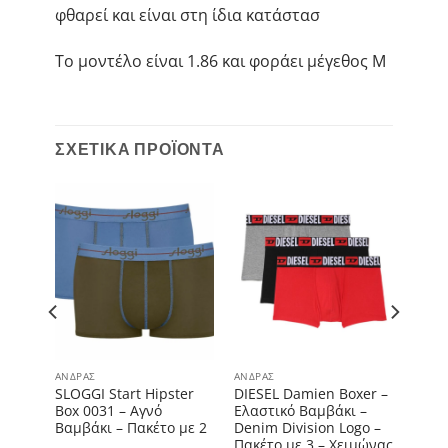
φθαρεί και είναι στη ίδια κατάστασ
Το μοντέλο είναι 1.86 και φοράει μέγεθος M
ΣΧΕΤΙΚΆ ΠΡΟΪΌΝΤΑ
ΆΝΔΡΑΣ
ΆΝΔΡΑΣ
SLOGGI Start Hipster
DIESEL Damien Boxer –
ρα
Box 0031 – Αγνό
Ελαστικό Βαμβάκι –
Βαμβάκι – Πακέτο με 2
Denim Division Logo –
Πακέτο με 3 – Χειμώνας