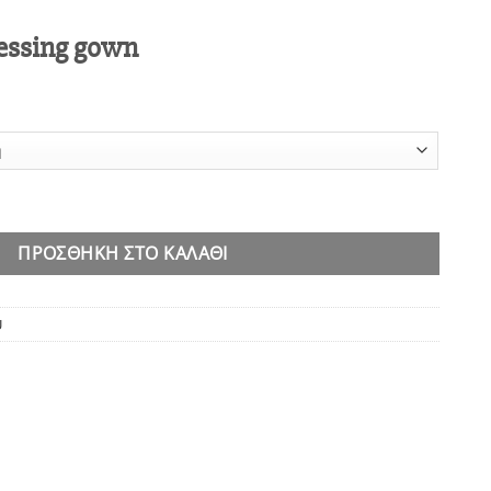
ressing gown
gown ποσότητα
ΠΡΟΣΘΉΚΗ ΣΤΟ ΚΑΛΆΘΙ
U