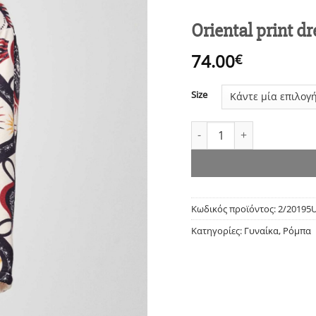
Oriental print d
74.00
€
Size
Oriental print dressing 
Κωδικός προϊόντος:
2/20195
Κατηγορίες:
Γυναίκα
,
Ρόμπα