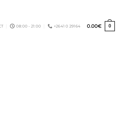
0.00
€
0
CT
08:00 - 21:00
+2641 0 29164