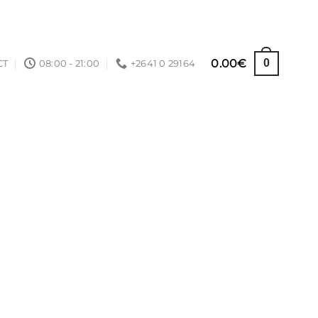
0.00
€
0
CT
08:00 - 21:00
+2641 0 29164