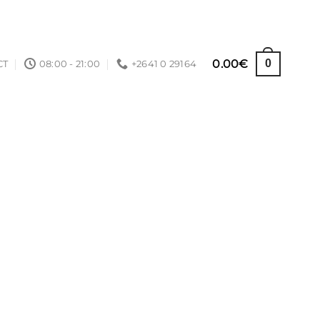
0.00
€
0
CT
08:00 - 21:00
+2641 0 29164