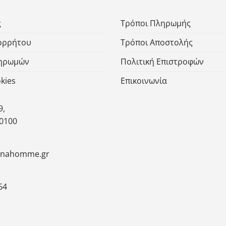
ς
Τρόποι Πληρωμής
πορρήτου
Τρόποι Αποστολής
ληρωμών
Πολιτική Επιστροφών
kies
Επικοινωνία
9,
30100
inahomme.gr
64