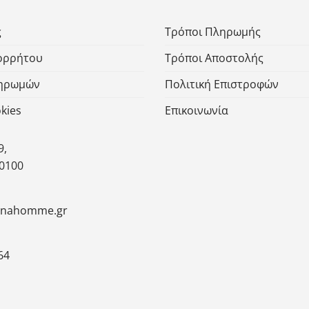
ς
Τρόποι Πληρωμής
πορρήτου
Τρόποι Αποστολής
ληρωμών
Πολιτική Επιστροφών
kies
Επικοινωνία
9,
30100
inahomme.gr
64