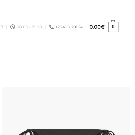
0.00
€
0
CT
08:00 - 21:00
+2641 0 29164